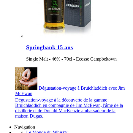
Springbank 15 ans
Single Malt - 46% - 70cl - Ecosse Campbeltown
Dégustation-voyage à Bruichladdich avec Jim
McEwan
Dégustation-voyage à la découverte de la gamme
Bruichladdich en compagnie de Jim McEwan, l'âme de la
distillerie et de Donald MacKenzie ambassadeur de la
maison Dugas.
Navigation
Le Monde du Whisky