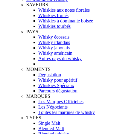
SAVEURS
Whiskies aux notes florales
Whiskies fruités
Whiskies à dominante boisée
Whiskies tourbés
PAYS
Whisky écossais
Whisky irlandais
Whisky japonais
Whisky américain
Autres pays du whisky
MOMENTS
Dégustation
Whisky pour apéritif
Whiskies Spéciaux
Parcours dégustation
MARQUES
Les Marques Officielles
Les Négociants
Toutes les marques de whisky
TYPES
Single Malt
Blended Malt
Blended whisky