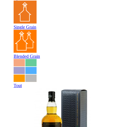
Single Grain
Blended Grain
Tout