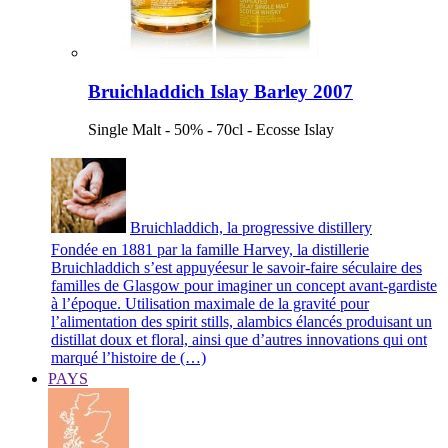
Bruichladdich Islay Barley 2007
Single Malt - 50% - 70cl - Ecosse Islay
Bruichladdich, la progressive distillery
Fondée en 1881 par la famille Harvey, la distillerie
Bruichladdich s’est appuyéesur le savoir-faire séculaire des
familles de Glasgow pour imaginer un concept avant-gardiste
à l’époque. Utilisation maximale de la gravité pour
l’alimentation des spirit stills, alambics élancés produisant un
distillat doux et floral, ainsi que d’autres innovations qui ont
marqué l’histoire de (…)
PAYS