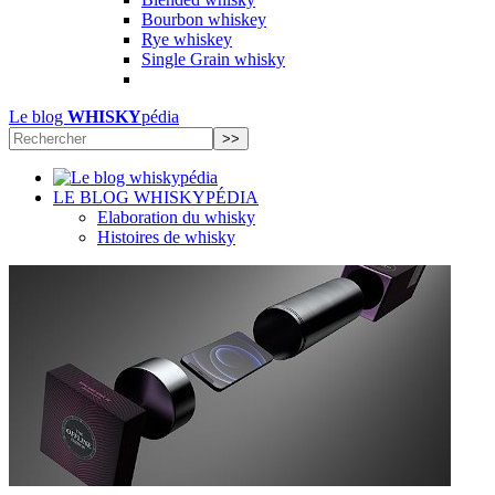
Bourbon whiskey
Rye whiskey
Single Grain whisky
Le blog
WHISKY
pédia
LE BLOG WHISKYPÉDIA
Elaboration du whisky
Histoires de whisky