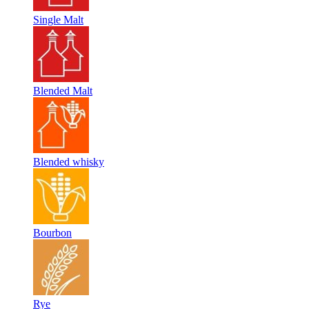
Single Malt
Blended Malt
Blended whisky
Bourbon
Rye