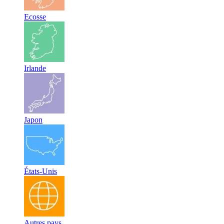
Ecosse
Irlande
Japon
États-Unis
Autres pays