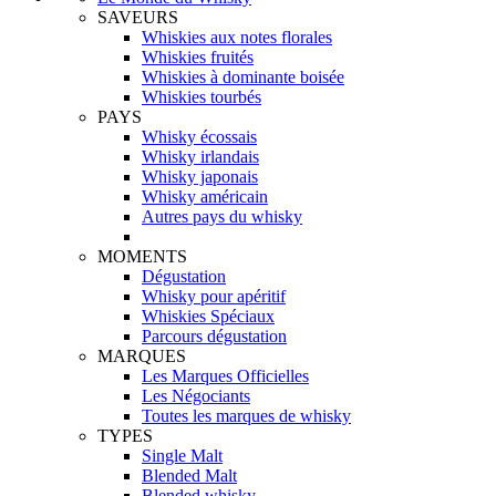
SAVEURS
Whiskies aux notes florales
Whiskies fruités
Whiskies à dominante boisée
Whiskies tourbés
PAYS
Whisky écossais
Whisky irlandais
Whisky japonais
Whisky américain
Autres pays du whisky
MOMENTS
Dégustation
Whisky pour apéritif
Whiskies Spéciaux
Parcours dégustation
MARQUES
Les Marques Officielles
Les Négociants
Toutes les marques de whisky
TYPES
Single Malt
Blended Malt
Blended whisky