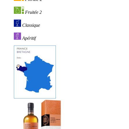
Fruitée 2
Classique
Apéritif