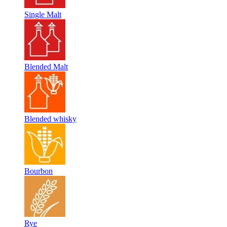
Single Malt
Blended Malt
Blended whisky
Bourbon
Rye