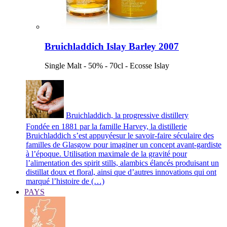
Bruichladdich Islay Barley 2007
Single Malt - 50% - 70cl - Ecosse Islay
Bruichladdich, la progressive distillery
Fondée en 1881 par la famille Harvey, la distillerie
Bruichladdich s’est appuyéesur le savoir-faire séculaire des
familles de Glasgow pour imaginer un concept avant-gardiste
à l’époque. Utilisation maximale de la gravité pour
l’alimentation des spirit stills, alambics élancés produisant un
distillat doux et floral, ainsi que d’autres innovations qui ont
marqué l’histoire de (…)
PAYS