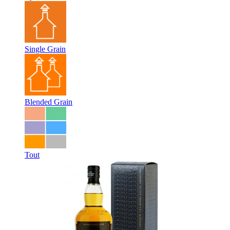
Single Grain
Blended Grain
Tout