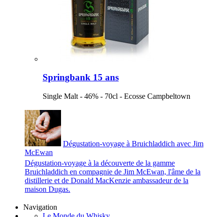
Springbank 15 ans
Single Malt - 46% - 70cl - Ecosse Campbeltown
Dégustation-voyage à Bruichladdich avec Jim
McEwan
Dégustation-voyage à la découverte de la gamme
Bruichladdich en compagnie de Jim McEwan, l'âme de la
distillerie et de Donald MacKenzie ambassadeur de la
maison Dugas.
Navigation
Le Monde du Whisky