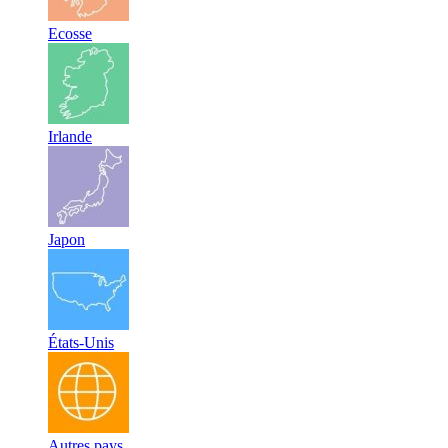
Ecosse
Irlande
Japon
États-Unis
Autres pays