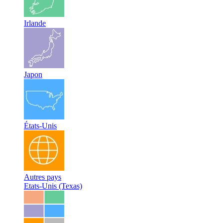
Irlande
Japon
États-Unis
Autres pays
Etats-Unis (Texas)