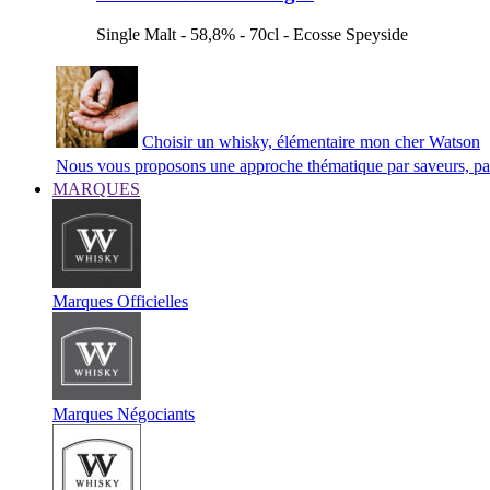
Single Malt - 58,8% - 70cl - Ecosse Speyside
Choisir un whisky, élémentaire mon cher Watson
Nous vous proposons une approche thématique par saveurs, par 
MARQUES
Marques Officielles
Marques Négociants