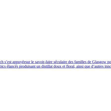
ich s’est appuyéesur le savoir-faire séculaire des familles de Glasgow p
mbics élancés produisant un distillat doux et floral, ainsi que d’autres i