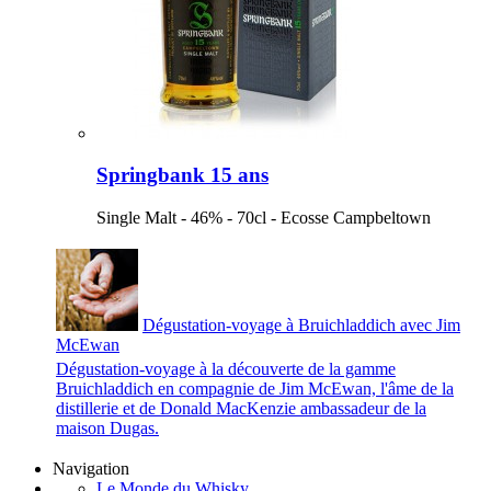
Springbank 15 ans
Single Malt - 46% - 70cl - Ecosse Campbeltown
Dégustation-voyage à Bruichladdich avec Jim
McEwan
Dégustation-voyage à la découverte de la gamme
Bruichladdich en compagnie de Jim McEwan, l'âme de la
distillerie et de Donald MacKenzie ambassadeur de la
maison Dugas.
Navigation
Le Monde du Whisky