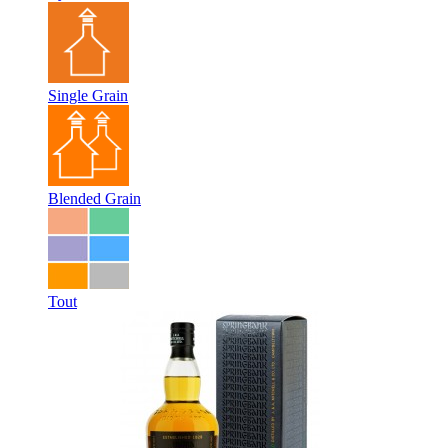
Single Grain
Blended Grain
Tout