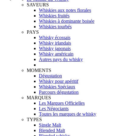
SAVEURS
Whiskies aux notes florales
Whiskies fruités
Whiskies à dominante boisée
Whiskies tourbés
PAYS
Whisky écossais
Whisky irlandais
Whisky japonais
Whisky américain
Autres pays du whisky
MOMENTS
Dégustation
Whisky pour apéritif
Whiskies Spéciaux
Parcours dégustation
MARQUES
Les Marques Officielles
Les Négociants
Toutes les marques de whisky
TYPES
Single Malt
Blended Malt
Blended whisky