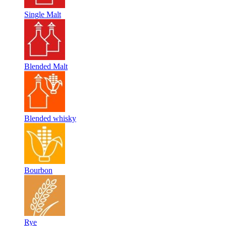
Single Malt
Blended Malt
Blended whisky
Bourbon
Rye