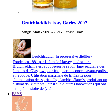
Bruichladdich Islay Barley 2007
Single Malt - 50% - 70cl - Ecosse Islay
Bruichladdich, la progressive distillery
Fondée en 1881 par la famille Harvey, la distillerie
Bruichladdich s’est appuyéesur le savoir-faire séculaire des
familles de Glasgow pour imaginer un concept avant-gardiste
à l’époque. Utilisation maximale de la gravité pour
l’alimentation des spirit stills, alambics élancés produisant un
distillat doux et floral, ainsi que d’autres innovations qui ont
marqué l’histoire de (…)
PAYS