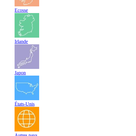
Ecosse
Irlande
Japon
États-Unis
Autres pays