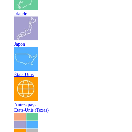
Irlande
Japon
États-Unis
Autres pays
Etats-Unis (Texas)