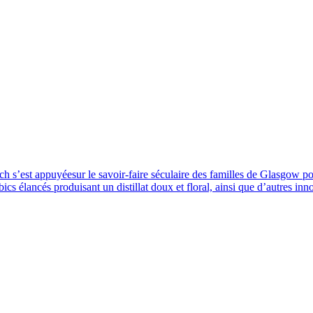
ich s’est appuyéesur le savoir-faire séculaire des familles de Glasgow p
mbics élancés produisant un distillat doux et floral, ainsi que d’autres i