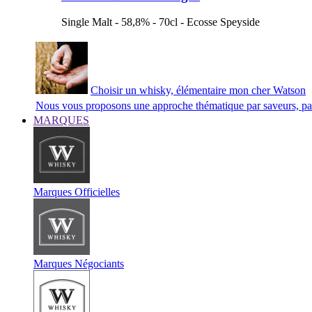
Single Malt - 58,8% - 70cl - Ecosse Speyside
Choisir un whisky, élémentaire mon cher Watson
Nous vous proposons une approche thématique par saveurs, par 
MARQUES
Marques Officielles
Marques Négociants